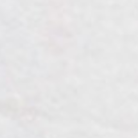
Home
Mempelai
Acara
Galeri
Gift