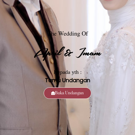
The Wedding Of
April & Imam
Kepada yth :
Tamu Undangan
Buka Undangan