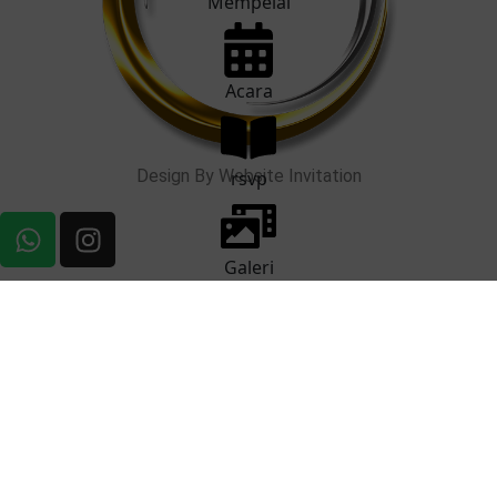
Mempelai
Acara
Design By Website Invitation
rsvp
Galeri
❅
❅
❆
❄
❅