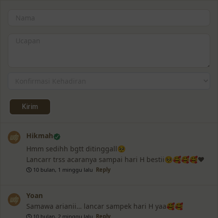
Hikmah
Hmm sedihh bgtt ditinggall🥺
Lancarr trss acaranya sampai hari H bestii🥺🥰🥰🥰❤
10 bulan, 1 minggu lalu
Reply
Yoan
Samawa arianii… lancar sampek hari H yaa🥰🥰
10 bulan, 2 minggu lalu
Reply