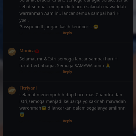
sehat semua.. menjadi keluarga sakinah mawaddah
warrahmah Aamiin.. lancar semua sampai hari H
yaa..
Gasspuoolll jangan kasih kendoorr.. 😁
10 bulan, 2 minggu lalu
Reply
Monica
Selamat mr & Istri semoga lancar sampai hari H,
turut berbahagia. Semoga SAMAWA amin 🙏
10 bulan, 2 minggu lalu
Reply
Fitriyani
selamat menempuh hidup baru mas Chandra dan
istri,semoga menjadi keluarga yg sakinah mawadah
warohmah😇 dilancarkan dalam segalanya amiinnn
😇
10 bulan, 2 minggu lalu
Reply