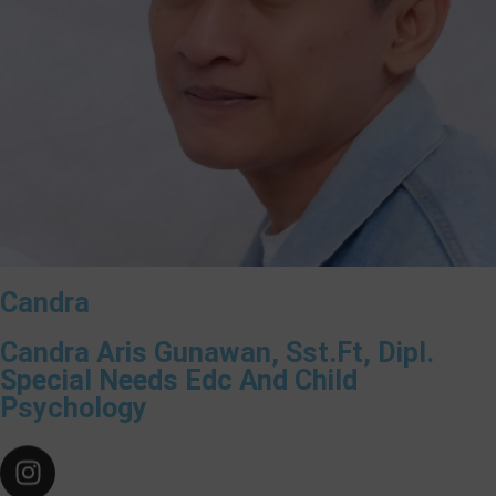
Candra
Candra Aris Gunawan, Sst.Ft, Dipl.
Special Needs Edc And Child
Psychology