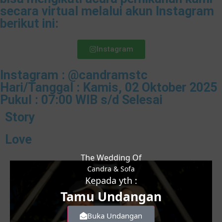
secara virtual melalui akun Instagram
berikut ini:
Instagram
Instagram : @candramstc
Hari/Tanggal : Kamis, 02 Oktober 2025
Pukul : 07:00 WIB s/d Selesai
Story
Love
The Wedding Of
Candra & Sofa
Kepada yth :
Tamu Undangan
Buka Undangan