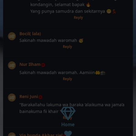
kondangin, selamat bapak 🔥
Yang punya samudra dan sekitarnya 😁💃🏽
10 bulan, 2 minggu lalu
Reply
Bocil( lala)
Sakinah mawadah waromah 🥳
10 bulan, 2 minggu lalu
Reply
Nur Ilham
Sakinah mawadah waromah. Aamiiin🤲🕋
10 bulan, 2 minggu lalu
Reply
Reni Juni
“Barakallahu lakuma wa baraka ‘alaikuma wa jama’a
bainakuma fii khair “
10 bulan, 2 minggu lalu
Reply
Home
Via bunda Akbar ziel