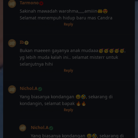
Tarmono
Sakinah mawadah warohma,,,,,amiiin🤲😍
Selamat menempuh hidup baru mas Candra
10 bulan, 2 minggu lalu
Reply
Ib
Bukan maeeen gayanya anak mudaaa🥳🥳🥳🥳🥳,
yg lebih muda kalah ini.. selamat misterr untuk
selanjutnya hihi
10 bulan, 2 minggu lalu
Reply
Nichol.A
Yang biasanya kondangan 😅🤣, sekarang di
kondangin, selamat bapak 🔥🔥
10 bulan, 2 minggu lalu
Reply
Nichol.A
Yang biasanya kondangan 😅🤣, sekarang di