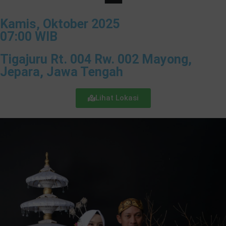
Kamis, Oktober 2025
07:00 WIB
Tigajuru Rt. 004 Rw. 002 Mayong,
Jepara, Jawa Tengah
Lihat Lokasi