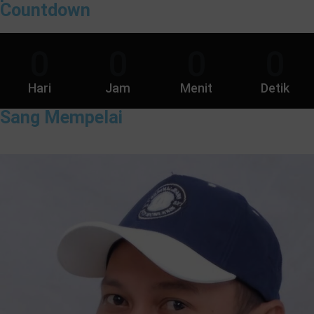
Countdown
0
0
0
0
Hari
Jam
Menit
Detik
Sang Mempelai