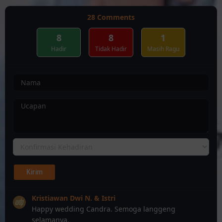
28
Comments
8
8
1
Hadir
Tidak Hadir
Masih Ragu
Kristiawan Dwi N. & Istri
Happy wedding Candra. Semoga langgeng
selamanya.