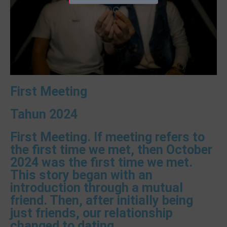
First Meeting
Tahun 2024
First Meeting. If meeting refers to
the first time we met, then October
2024 was the first time we met.
This story began with an
introduction through a mutual
friend. Then, after initially being
just friends, our relationship
changed to dating.