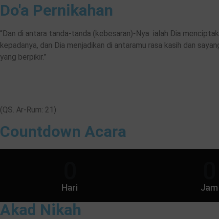
Do'a Pernikahan
“Dan di antara tanda-tanda (kebesaran)-Nya ialah Dia mencipta
kepadanya, dan Dia menjadikan di antaramu rasa kasih dan sayan
yang berpikir.”
(QS. Ar-Rum: 21)
Countdown Acara
0
0
Hari
Jam
Akad Nikah