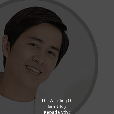
The Wedding Of
June & July
Kepada yth :