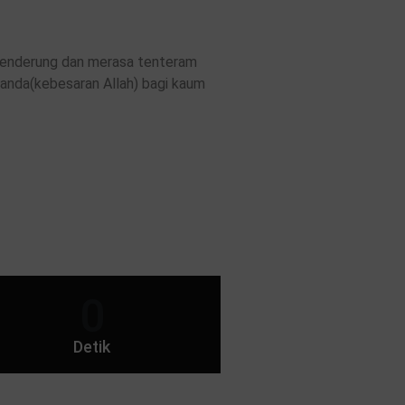
 cenderung dan merasa tenteram
tanda(kebesaran Allah) bagi kaum
0
Detik