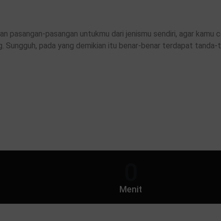
kan pasangan-pasangan untukmu dari jenismu sendiri, agar kamu
g. Sungguh, pada yang demikian itu benar-benar terdapat tanda-
0
Menit