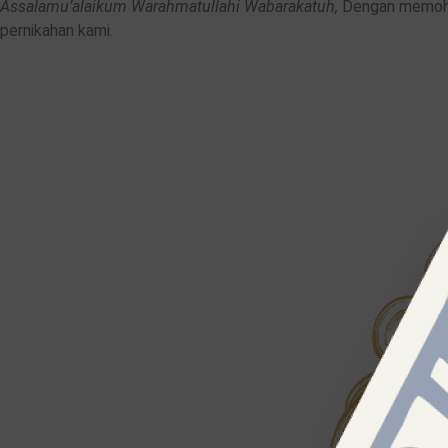
Assalamu’alaikum Warahmatullahi Wabarakatuh,
Dengan memohon
pernikahan kami.