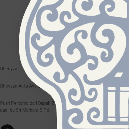
Dhesyza
Dhesyza Aulia Avvida, S.Pd.
Putri Pertama dari Bapak Zainal Abidin, ST.
dan Ibu Sri Marhani, S.Pd.