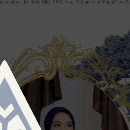
 rahmat dan ridho Allah SWT, Kami Mengundang Bapak/Ibu/Saud