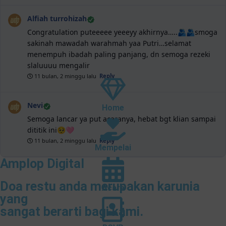
Alfiah turrohizah
Congratulation puteeeee yeeeyy akhirnya…..🫂🫂smoga
sakinah mawadah warahmah yaa Putri…selamat
menempuh ibadah paling panjang, dn semoga rezeki
slaluuuu mengalir
11 bulan, 2 minggu lalu
Reply
Nevi
Home
Semoga lancar ya put acaranya, hebat bgt klian sampai
dititik ini🥺🩷
11 bulan, 2 minggu lalu
Reply
Mempelai
Amplop Digital
Doa restu anda merupakan karunia
Acara
yang
sangat berarti bagi kami.