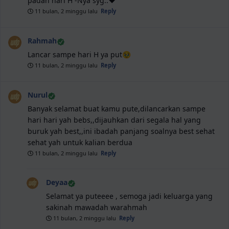
padah hari H -Nya syg..❤️
11 bulan, 2 minggu lalu
Reply
Rahmah
Lancar sampe hari H ya put🥹
11 bulan, 2 minggu lalu
Reply
Nurul
Banyak selamat buat kamu pute,dilancarkan sampe
hari hari yah bebs,,dijauhkan dari segala hal yang
buruk yah best,,ini ibadah panjang soalnya best sehat
sehat yah untuk kalian berdua
11 bulan, 2 minggu lalu
Reply
Deyaa
Selamat ya puteeee , semoga jadi keluarga yang
sakinah mawadah warahmah
11 bulan, 2 minggu lalu
Reply