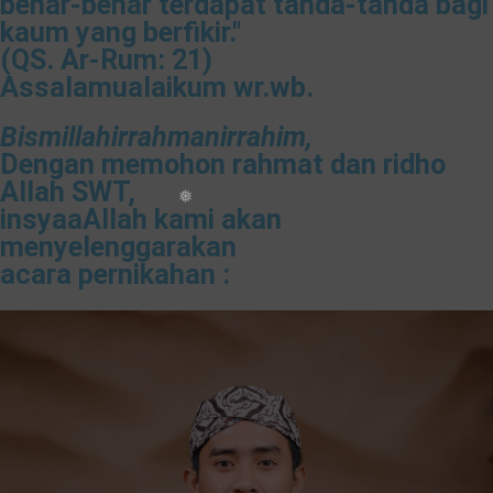
benar-benar terdapat tanda-tanda bagi
kaum yang berfikir."
(QS. Ar-Rum: 21)
Assalamualaikum wr.wb.
Bismillahirrahmanirrahim​,
Dengan memohon rahmat dan ridho
Allah SWT,
insyaaAllah kami akan
menyelenggarakan
acara pernikahan :