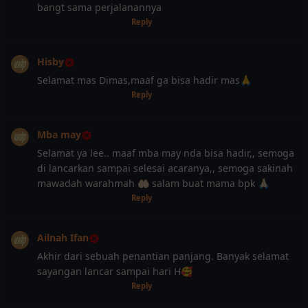
bangt sama perjalanannya
9 bulan, 1 minggu lalu
Reply
Hisby
Selamat mas Dimas,maaf ga bisa hadir mas🙏
9 bulan, 1 minggu lalu
Reply
Mba may
Selamat ya lee.. maaf mba may nda bisa hadir,, semoga
di lancarkan sampai selesai acaranya,, semoga sakinah
mawadah warahmah 🤲🏻 salam buat mama bpk 🙏🏻
9 bulan, 1 minggu lalu
Reply
Ailnah Ifan
Akhir dari sebuah penantian panjang. Banyak selamat
sayangan lancar sampai hari H🥰
9 bulan, 1 minggu lalu
Reply