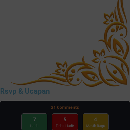
❄
Rsvp & Ucapan
21
Comments
7
5
4
Hadir
Tidak Hadir
Masih Ragu