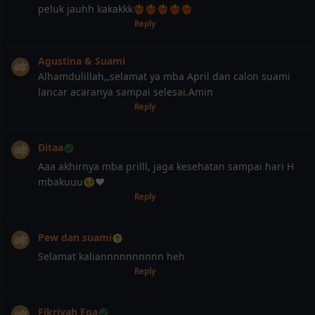
peluk jauhh kakakkk❤️‍🔥❤️‍🔥❤️‍🔥❤️‍🔥❤️‍🔥
9 bulan, 1 minggu lalu
Reply
Agustina & Suami
Alhamdulillah,,selamat ya mba April dan calon suami
lancar acaranya sampai selesai.Amin
9 bulan, 1 minggu lalu
Reply
Ditaa
Aaa akhirnya mba prilll, jaga kesehatan sampai hari H
mbakuuu🥹❤️
9 bulan, 1 minggu lalu
Reply
Pew dan suami
Selamat kaliannnnnnnnnn heh
9 bulan, 1 minggu lalu
Reply
Fikriyah Ega