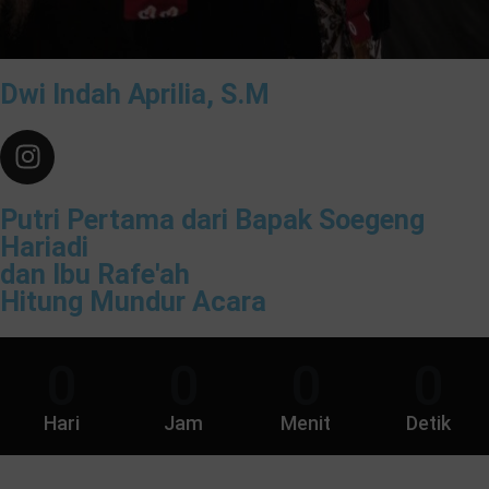
Dwi Indah Aprilia, S.M
Putri Pertama dari Bapak Soegeng
Hariadi
dan Ibu Rafe'ah
Hitung Mundur Acara
0
0
0
0
Hari
Jam
Menit
Detik