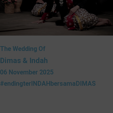
The Wedding Of
Dimas & Indah
06 November 2025
#endingterINDAHbersamaDIMAS