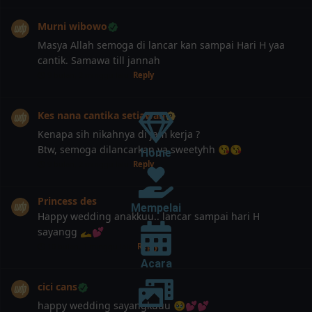
Murni wibowo
Masya Allah semoga di lancar kan sampai Hari H yaa
cantik. Samawa till jannah
9 bulan, 2 minggu lalu
Reply
Kes nana cantika setiawan
Kenapa sih nikahnya di jam kerja ?
Btw, semoga dilancarkan ya sweetyhh 😘😘
Home
9 bulan, 2 minggu lalu
Reply
Princess des
Mempelai
Happy wedding anakkuu.. lancar sampai hari H
sayangg 🫴💕
10 bulan, 1 minggu lalu
Reply
Acara
cici cans
happy wedding sayangkuuu 🥹💕💕