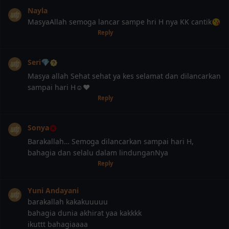
Nayla
MasyaAllah semoga lancar sampe hri H nya KK cantik😘
9 bulan, 1 minggu lalu
Reply
Seri💎
Masya allah Sehat sehat ya kes selamat dan dilancarkan
sampai hari H☺️❤️
9 bulan, 1 minggu lalu
Reply
Sonya
Barakallah… Semoga dilancarkan sampai hari H,
bahagia dan selalu dalam lindunganNya
❅
9 bulan, 1 minggu lalu
Reply
Yuni Andayani
barakallah kakakuuuuu
bahagia dunia akhirat yaa kakkkk
ikuttt bahagiaaaa