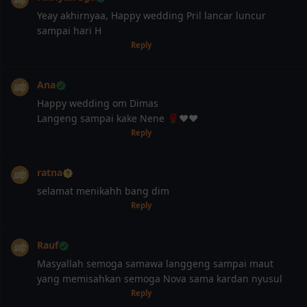
Yeay akhirnyaa, Happy wedding Pril lancar luncur
sampai hari H
9 bulan, 1 minggu lalu
Reply
Ana
Happy wedding om Dimas
Langeng sampai kake Nene 🌹♥️♥️
9 bulan, 1 minggu lalu
Reply
ratna
selamat menikahh bang dim
9 bulan, 1 minggu lalu
Reply
Rauf
Masyallah semoga samawa langgeng sampai maut
yang memisahkan semoga Nova sama kardan nyusul
9 bulan, 1 minggu lalu
Reply