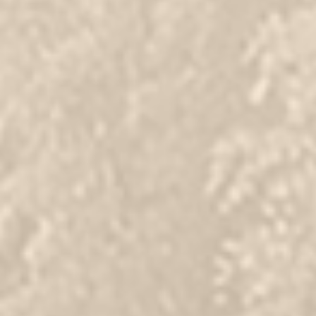
Nyawiji Ing Katresnan
Dinda & Gilang