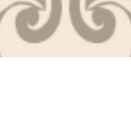
rsvp
Home
Mempelai
Acara
Galeri
We've Found Love