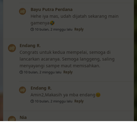
Bayu Putra Perdana
Hehe iya mas, udah dijatah sekarang main
gamenya🤣
10 bulan, 2 minggu lalu
Reply
Endang R.
Congrats untuk kedua mempelai, semoga di
lancarkan acaranya. Semoga langgeng, saling
menyayangi sampe maut memisahkan.
10 bulan, 2 minggu lalu
Reply
Endang R.
Amin2,Makasih ya mba endang😊
10 bulan, 2 minggu lalu
Reply
Nia
Akhirnya selamat ya kk wi lancar lancar terus amin
🙏