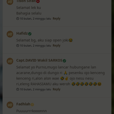
Tison Sirait
Selamat lek ku
Bahagia selalu
10 bulan, 2 minggu lalu
Reply
Hafidz
Selamat bg, aku siap open joki😂
10 bulan, 2 minggu lalu
Reply
Capt.DAVID Wakil SARKOS
Selamat yo Purno,mugo lancar hubungane lan
acarane,dungo di dungo ri 🙏 pesenku ojo kenceng
kenceng ri,alon alon wae 🤣✌️ ojo nesu nesu
ri,eleng RAHASIAMU aku weroh 🤣🤣🤣🤣🤣🤣😆
10 bulan, 2 minggu lalu
Reply
Fadhlah
Puuuurrrkooonnn