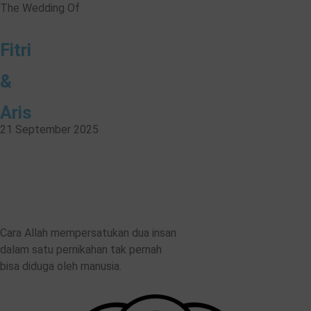
The Wedding Of
Fitri
&
❅
Aris
21 September 2025
00
00
Hari
jam
Cara Allah mempersatukan dua insan
dalam satu pernikahan tak pernah
bisa diduga oleh manusia.