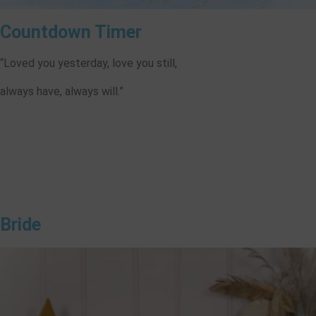
Countdown Timer
“Loved you yesterday, love you still,
always have, always will.”
00
00
00
00
Hari
Jam
Menit
Detik
Bride
❅