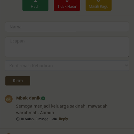
Hadir
Tidak Hadir
Masih Ragu
Mbak danik
Semoga menjadi keluarga sakinah, mawadah
warohmah. Aamiin
❅
10 bulan, 3 minggu lalu
Reply