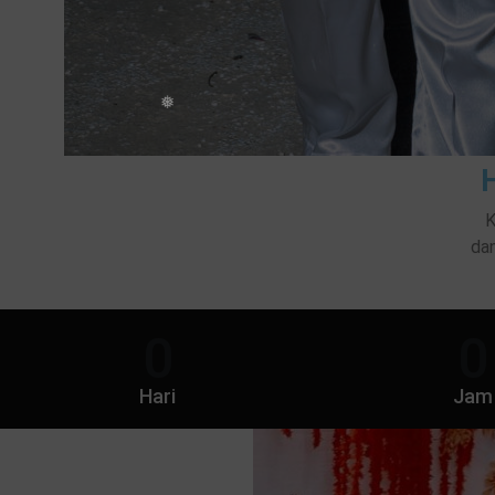
K
dan
0
0
Hari
Jam