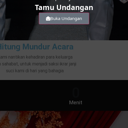
Tamu Undangan
Buka Undangan
Hitung Mundur Acara
ami nantikan kehadiran para keluarga
 sahabat, untuk menjadi saksi ikrar janji
suci kami di hari yang bahagia
0
Menit