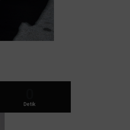
0
Detik