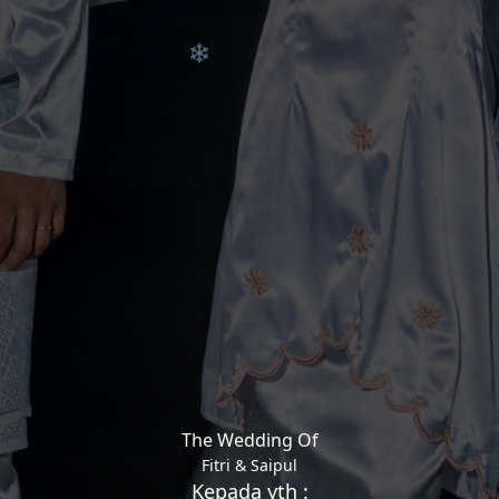
The Wedding Of
Fitri & Saipul
Kepada yth :