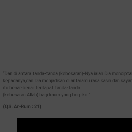
“Dan di antara tanda-tanda (kebesaran)-Nya ialah Dia mencip
kepadanya,dan Dia menjadikan di antaramu rasa kasih dan saya
itu benar-benar terdapat tanda-tanda
(kebesaran Allah) bagi kaum yang berpikir..”
(QS. Ar-Rum : 21)
❅