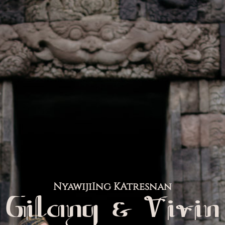
NyawijiIng KAtresnan
Gilang & Vivin