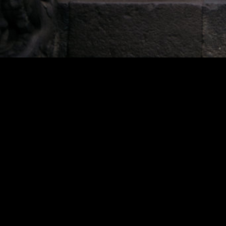
NyawijiIngKatresnan
Gilang & Vivin