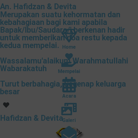
An. Hafidzan & Devita
Merupakan suatu kehormatan dan
kebahagiaan bagi kami apabila
Bapak/Ibu/Saudara/i berkenan hadir
untuk memberikan doa restu kepada
kedua mempelai.
Home
Wassalamu'alaikum Warahmatullahi
Wabarakatuh
Mempelai
Turut berbahagia, Segenap keluarga
besar
Acara
Hafidzan & Devita
Galeri