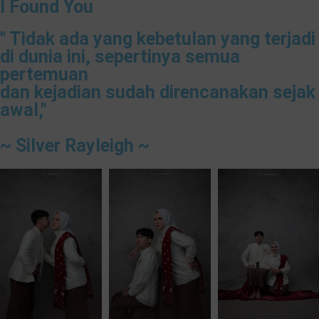
I Found You
" Tidak ada yang kebetulan yang terjadi
di dunia ini, sepertinya semua
pertemuan
dan kejadian sudah direncanakan sejak
awal,"
~ Silver Rayleigh ~