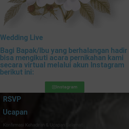
Wedding Live
Bagi Bapak/Ibu yang berhalangan hadir
bisa mengikuti acara pernikahan kami
secara virtual melalui akun Instagram
berikut ini:
Instagram
RSVP
Ucapan
Konfirmasi Kehadiran & Ucapan Selamat