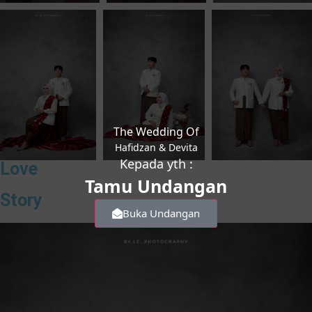
The Wedding Of
Hafidzan & Devita
Kepada yth :
Love
Tamu Undangan
Story
Buka Undangan