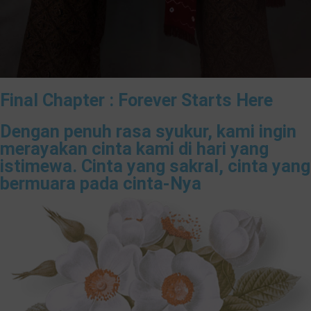
Final Chapter : Forever Starts Here
Dengan penuh rasa syukur, kami ingin
merayakan cinta kami di hari yang
istimewa. Cinta yang sakral, cinta yang
bermuara pada cinta-Nya