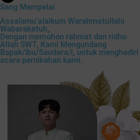
Sang Mempelai
Assalamu’alaikum Warahmatullahi
Wabarakatuh,
Dengan memohon rahmat dan ridho
Allah SWT, Kami Mengundang
Bapak/Ibu/Saudara/i, untuk menghadiri
acara pernikahan kami.