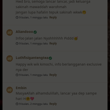
Hwd bro, semoga lancar lancar, jadi keluarga
sakinah mawaddah warohmah
Jangan lupa hafalin tepuk sakinah wkwk🤭
9 bulan, 1 minggu lalu
Reply
Aliandooo
Infoo Jalan jalan Nyohhhhhh Piddd🥳
9 bulan, 1 minggu lalu
Reply
Luthfisigantengtea
Happy wik wik kimochi, info berlangganan exclusive
nya der
9 bulan, 1 minggu lalu
Reply
Embin
MasyaAllah alhamdulillah, lancar yaa dep sampe
hari H🤗💖
9 bulan, 2 minggu lalu
Reply