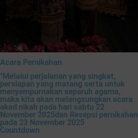
Acara Pernikahan
"Melalui perjalanan yang singkat,
persiapan yang matang serta untuk
menyempurnakan separuh agama,
maka kita akan melangsungkan acara
akad nikah pada hari sabtu 22
November 2025dan Resepsi pernikahan
pada 23 November 2025
Countdown