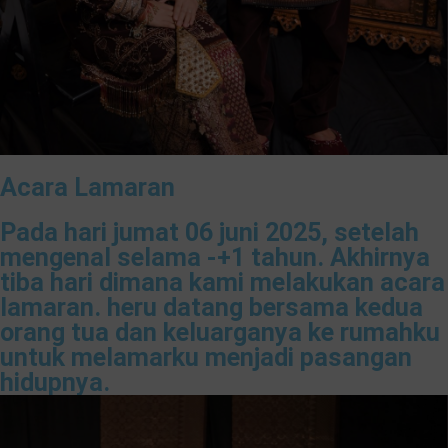
Acara Lamaran
Pada hari jumat 06 juni 2025, setelah
mengenal selama -+1 tahun. Akhirnya
tiba hari dimana kami melakukan acara
lamaran. heru datang bersama kedua
orang tua dan keluarganya ke rumahku
untuk melamarku menjadi pasangan
hidupnya.