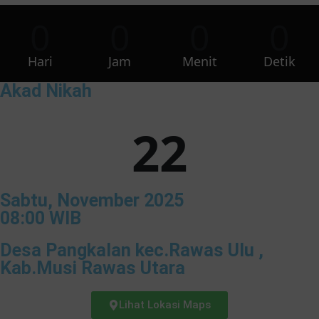
0
0
0
0
Hari
Jam
Menit
Detik
Akad Nikah
22
Sabtu, November 2025
08:00 WIB
Desa Pangkalan kec.Rawas Ulu ,
Kab.Musi Rawas Utara
Lihat Lokasi Maps