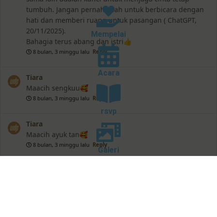
tumbuh. Jangan pernah lelah untuk berbicara dengan
hati dan memberi ruang untuk pasangan ( ChatGPT,
20/11/2025).
Mempelai
Bahagia terus abang dan istri👍
8 bulan, 3 minggu lalu
Reply
Acara
Tiara
Maacih sengkuu🥰
8 bulan, 3 minggu lalu
Reply
rsvp
Tiara
Maacih ayuk tan🥰
8 bulan, 3 minggu lalu
Reply
Galeri
Miaa cantik
Bocilllll happy wedding yaaaaaaa bahagia berkah selalu
pkknyaaaaa, jagain anak kecil ini ya mas heru 💕✨
8 bulan, 3 minggu lalu
Reply