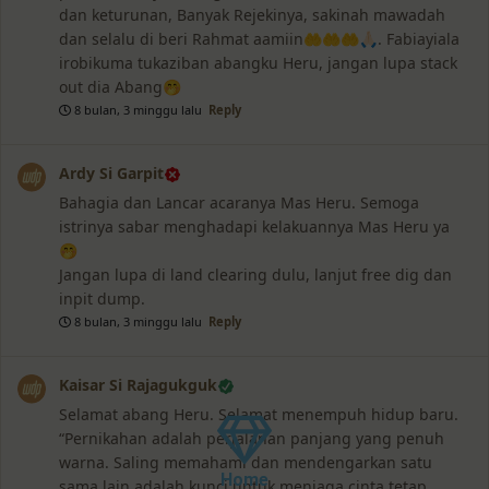
dan keturunan, Banyak Rejekinya, sakinah mawadah
dan selalu di beri Rahmat aamiin🤲🤲🤲🙏🏻. Fabiayiala
irobikuma tukaziban abangku Heru, jangan lupa stack
out dia Abang🤭
8 bulan, 3 minggu lalu
Reply
Ardy Si Garpit
Bahagia dan Lancar acaranya Mas Heru. Semoga
istrinya sabar menghadapi kelakuannya Mas Heru ya
🤭
Jangan lupa di land clearing dulu, lanjut free dig dan
inpit dump.
8 bulan, 3 minggu lalu
Reply
Kaisar Si Rajagukguk
Selamat abang Heru. Selamat menempuh hidup baru.
“Pernikahan adalah perjalanan panjang yang penuh
warna. Saling memahami dan mendengarkan satu
Home
sama lain adalah kunci untuk menjaga cinta tetap