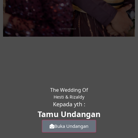
The Wedding Of
Hesti & Rizaldy
Kepada yth :
Tamu Undangan
Buka Undangan