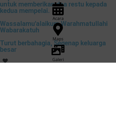
untuk memberikan doa restu kepada
kedua mempelai.
Acara
Wassalamu'alaikum Warahmatullahi
Wabarakatuh
Maps
Turut berbahagia, Segenap keluarga
besar
Galeri
Hesti & Rizaldy