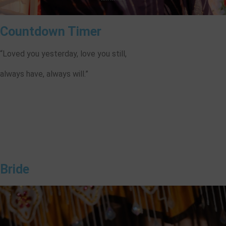
Countdown Timer
“Loved you yesterday, love you still,
always have, always will.”
00
00
00
00
Hari
Jam
Menit
Detik
Bride