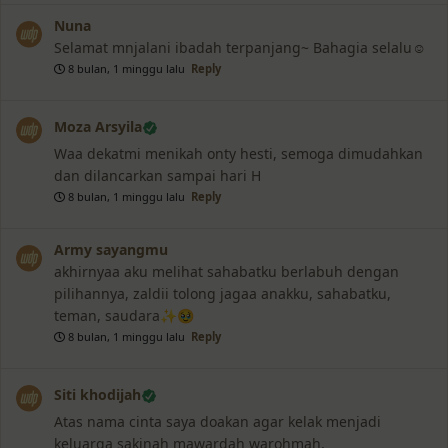
Nuna
Selamat mnjalani ibadah terpanjang~ Bahagia selalu☺️
8 bulan, 1 minggu lalu
Reply
Moza Arsyila
Waa dekatmi menikah onty hesti, semoga dimudahkan
dan dilancarkan sampai hari H
8 bulan, 1 minggu lalu
Reply
Army sayangmu
akhirnyaa aku melihat sahabatku berlabuh dengan
pilihannya, zaldii tolong jagaa anakku, sahabatku,
teman, saudara✨🥹
8 bulan, 1 minggu lalu
Reply
Siti khodijah
Atas nama cinta saya doakan agar kelak menjadi
keluarga sakinah mawardah warohmah,