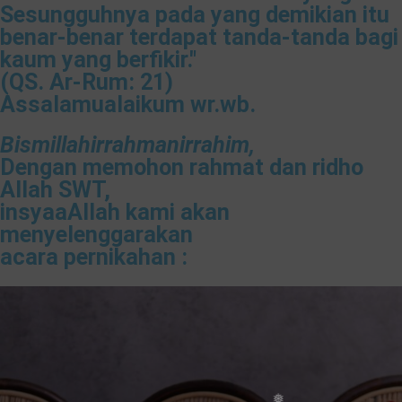
Sesungguhnya pada yang demikian itu
benar-benar terdapat tanda-tanda bagi
kaum yang berfikir."
(QS. Ar-Rum: 21)
Assalamualaikum wr.wb.
Bismillahirrahmanirrahim​,
Dengan memohon rahmat dan ridho
Allah SWT,
insyaaAllah kami akan
menyelenggarakan
acara pernikahan :