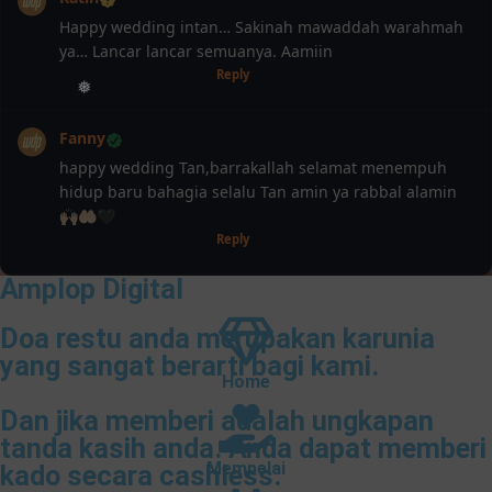
Happy wedding intan… Sakinah mawaddah warahmah
ya… Lancar lancar semuanya. Aamiin
10 bulan, 2 minggu lalu
Reply
Fanny
happy wedding Tan,barrakallah selamat menempuh
hidup baru bahagia selalu Tan amin ya rabbal alamin
🙌🏻🤲🏻🖤
10 bulan, 2 minggu lalu
Reply
Amplop Digital
Doa restu anda merupakan karunia
yang sangat berarti bagi kami.
Home
Dan jika memberi adalah ungkapan
tanda kasih anda. Anda dapat memberi
Mempelai
kado secara cashless.