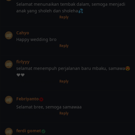
Selamat menunaikan tembak dalam, semoga menjadi
anak yang sholeh dan sholeha💦
10 bulan, 1 minggu lalu
Reply
❆
Cahyo
Happy wedding bro
10 bulan, 2 minggu lalu
Reply
firlyyy
selamat menempuh perjalanan baru mbaku, samawa😍
❤️❤️
10 bulan, 2 minggu lalu
Reply
Febriyanto
Selamat bree, semoga samawaa
10 bulan, 2 minggu lalu
Reply
ferdi gomet