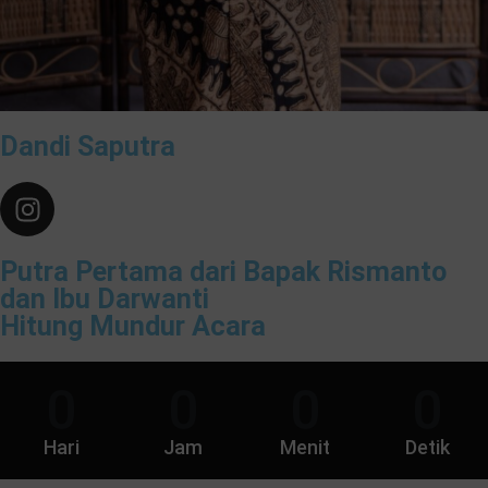
Dandi Saputra
Putra Pertama dari Bapak Rismanto
dan Ibu Darwanti
Hitung Mundur Acara
0
0
0
0
Hari
Jam
Menit
Detik