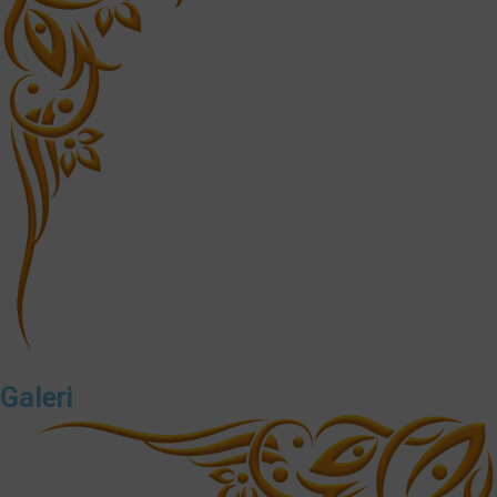
❅
Galeri