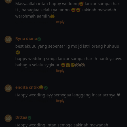
Masyaallah intan happy wedding🥰 lancar sampai hari
H , bahagiaa selalu ya tannn 🥰🥰 sakinah mawadah
warohmah aamiin🤲
10 bulan, 2 minggu lalu
Reply
Ryna diana
bestiekuuu yang sebentar lg mo jd istri orang huhuuu
🥹
happy wedding smga lancar sampai hari h nanti ya ayy,
bahagia selalu sygkuuu🥰🤗😚🫶🏻🫶🏻
10 bulan, 2 minggu lalu
Reply
endita cntik😋
Happy wedding ayy semogaa langgeng lncar acrnya ❤️
10 bulan, 2 minggu lalu
Reply
Dittaa
Happy wedding intan semoga sakinah mawadah