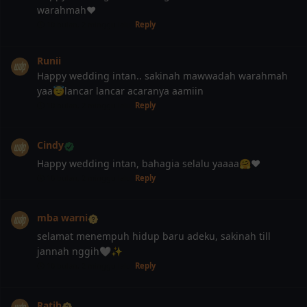
warahmah♥
10 bulan, 2 minggu lalu
Reply
Runii
Happy wedding intan.. sakinah mawwadah warahmah
yaa😇lancar lancar acaranya aamiin
10 bulan, 2 minggu lalu
Reply
Cindy
Happy wedding intan, bahagia selalu yaaaa🤗♥️
10 bulan, 2 minggu lalu
Reply
mba warni
selamat menempuh hidup baru adeku, sakinah till
jannah nggih🤍✨
10 bulan, 2 minggu lalu
Reply
Ratih