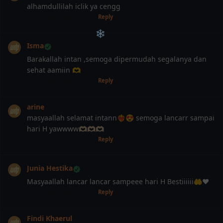
alhamdullilah iclik ya cengg
10 bulan, 2 minggu lalu
Reply
Isma
Barakallah intan ,semoga dipermudah segalanya dan
sehat aamiin 🫶
10 bulan, 2 minggu lalu
Reply
arine
masyaallah selamat intann❤️‍🔥😍 semoga lancarr sampai
hari H yawwww🫶🏻🫶🏻🫶🏻
10 bulan, 2 minggu lalu
Reply
Junia Hestika
Masyaallah lancar lancar sampeee hari H Bestiiiiii🤲♥️
10 bulan, 2 minggu lalu
Reply
Findi Khaerul