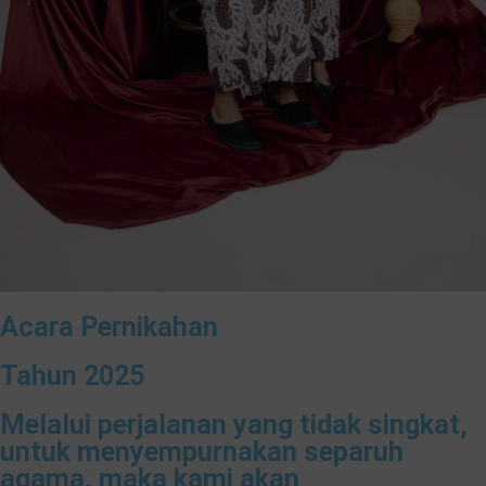
Acara Pernikahan
Tahun 2025
Melalui perjalanan yang tidak singkat,
untuk menyempurnakan separuh
agama, maka kami akan