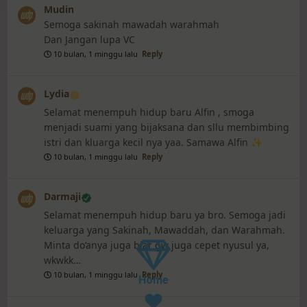
Mudin
Semoga sakinah mawadah warahmah
Dan Jangan lupa VC
10 bulan, 1 minggu lalu
Reply
Lydia
Selamat menempuh hidup baru Alfin , smoga
menjadi suami yang bijaksana dan sllu membimbing
istri dan kluarga kecil nya yaa. Samawa Alfin ✨
10 bulan, 1 minggu lalu
Reply
Darmaji
Selamat menempuh hidup baru ya bro. Semoga jadi
keluarga yang Sakinah, Mawaddah, dan Warahmah.
Minta do’anya juga biar gw juga cepet nyusul ya,
wkwkk…
10 bulan, 1 minggu lalu
Reply
Home