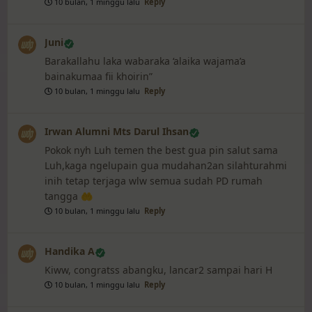
10 bulan, 1 minggu lalu
Reply
Juni
Barakallahu laka wabaraka ‘alaika wajama’a
bainakumaa fii khoirin”
10 bulan, 1 minggu lalu
Reply
Irwan Alumni Mts Darul Ihsan
Pokok nyh Luh temen the best gua pin salut sama
Luh,kaga ngelupain gua mudahan2an silahturahmi
inih tetap terjaga wlw semua sudah PD rumah
tangga 🤲
10 bulan, 1 minggu lalu
Reply
Handika A
Kiww, congratss abangku, lancar2 sampai hari H
10 bulan, 1 minggu lalu
Reply