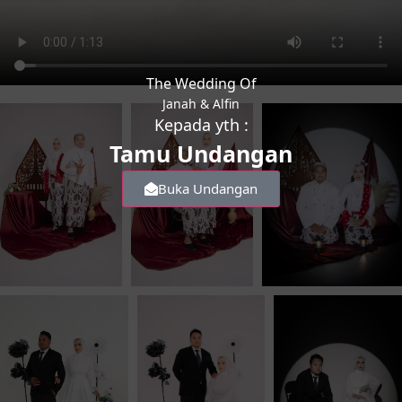
The Wedding Of
Janah & Alfin
Kepada yth :
Tamu Undangan
Buka Undangan