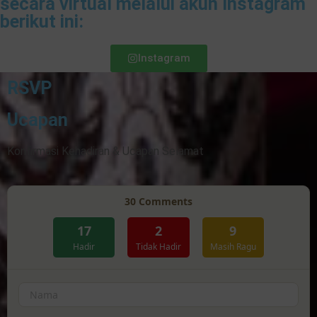
secara virtual melalui akun Instagram
berikut ini:
Instagram
RSVP
Ucapan
Konfirmasi Kehadiran & Ucapan Selamat
30
Comments
17
2
9
Hadir
Tidak Hadir
Masih Ragu