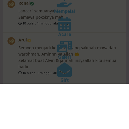
Ronal
Lancar” semuanya
Mempelai
Samawa pokoknya mah
10 bulan, 1 minggu lalu
Reply
Acara
Arul
Semoga menjadi keluarga yang sakinah mawadah
warohmah, Aminnn ya Allah 🤲
Galeri
Selamat buat Alvin & jannah insyaallah kita semua
hadir
10 bulan, 1 minggu lalu
Reply
Gift
Aris & Windi
HWD yaa kawan, lancar terus yaa sampai hari H.
selalu di beri rezeki yg berlimpah dan selalu sakinah
mawadah warahmah, do’a yg terbaik untuk
pernikahan nya kawan. minta do’a nya untuk gua
juga yaa agar di berikan kelancaran supaya tahun
depan bisa nyusul🙏🏻☺️