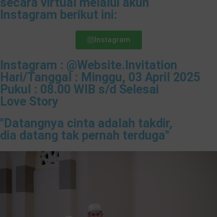
secara virtual melalui akun
Instagram berikut ini:
Instagram
Instagram : @Website.Invitation
Hari/Tanggal : Minggu, 03 April 2025
Pukul : 08.00 WIB s/d Selesai
Love Story
"Datangnya cinta adalah takdir,
dia datang tak pernah terduga"