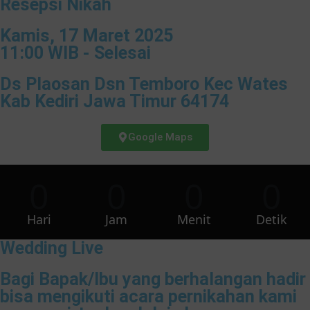
Resepsi Nikah
Kamis, 17 Maret 2025
11:00 WIB - Selesai
Ds Plaosan Dsn Temboro Kec Wates
Kab Kediri Jawa Timur 64174
Google Maps
0
0
0
0
Hari
Jam
Menit
Detik
Wedding Live
Bagi Bapak/Ibu yang berhalangan hadir
bisa mengikuti acara pernikahan kami