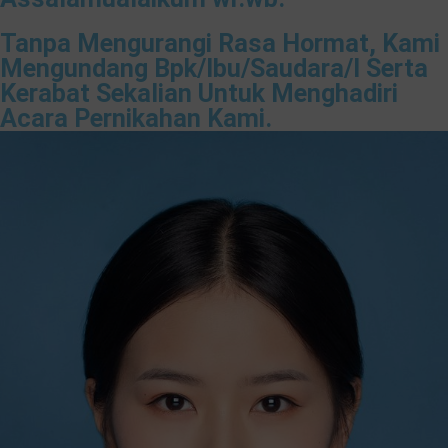
Tanpa Mengurangi Rasa Hormat, Kami
Mengundang Bpk/Ibu/Saudara/I Serta
Kerabat Sekalian Untuk Menghadiri
Acara Pernikahan Kami.