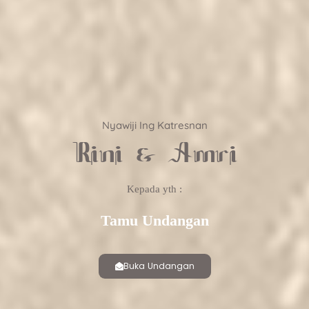
Nyawiji Ing Katresnan
Rini & Amri
Kepada yth :
Tamu Undangan
Nyawiji Ing Katresnan
Rini & Amri
Buka Undangan