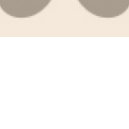
rsvp
Home
Mempelai
Acara
Galeri
We've Found Love
“Dan di antara tanda-tanda (kebesaran)-Nya ialah Dia
menciptakan pasangan-pasangan untukmu dari jenismu
sendiri, agar kamu cenderung dan merasa tenteram
kepadanya, dan Dia menjadikan di antaramu rasa kasih dan
sayang. Sungguh, pada yang demikian itu benar-benar terdapat