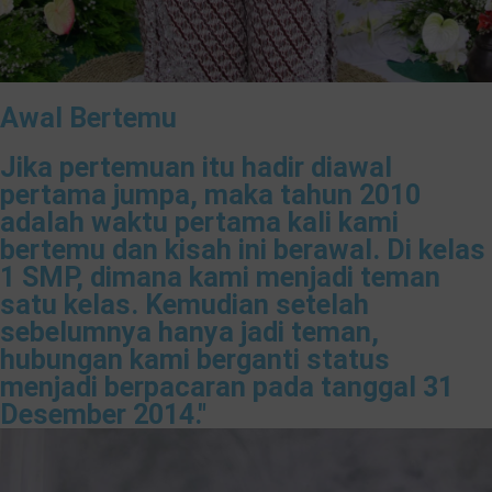
Awal Bertemu
Jika pertemuan itu hadir diawal
pertama jumpa, maka tahun 2010
adalah waktu pertama kali kami
bertemu dan kisah ini berawal. Di kelas
1 SMP, dimana kami menjadi teman
satu kelas. Kemudian setelah
sebelumnya hanya jadi teman,
hubungan kami berganti status
menjadi berpacaran pada tanggal 31
Desember 2014."