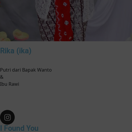
Rika (ika)
Putri dari Bapak Wanto
&
Ibu Rawi
I Found You