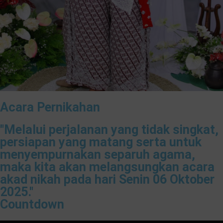
Acara Pernikahan
"Melalui perjalanan yang tidak singkat,
persiapan yang matang serta untuk
menyempurnakan separuh agama,
maka kita akan melangsungkan acara
akad nikah pada hari Senin 06 Oktober
2025."
Countdown