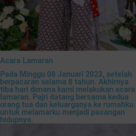
Acara Lamaran
Pada Minggu 08 Januari 2023, setelah
berpacaran selama 8 tahun. Akhirnya
tiba hari dimana kami melakukan acara
lamaran. Pajri datang bersama kedua
orang tua dan keluarganya ke rumahku
untuk melamarku menjadi pasangan
hidupnya.