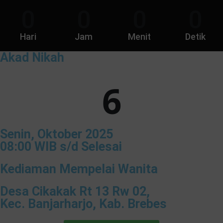
0
0
0
0
Hari
Jam
Menit
Detik
Akad Nikah
6
Senin, Oktober 2025
08:00 WIB s/d Selesai
Kediaman Mempelai Wanita
Desa Cikakak Rt 13 Rw 02,
Kec. Banjarharjo, Kab. Brebes