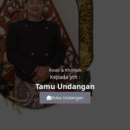
Rosid & Khotijah
Kepada yth :
Tamu Undangan
Buka Undangan