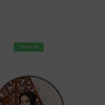
roset_86