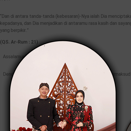
“Dan di antara tanda-tanda (kebesaran)-Nya ialah Dia mencipta
kepadanya, dan Dia menjadikan di antaramu rasa kasih dan sayan
yang berpikir..”
(QS. Ar-Rum : 21)
Assalamualaikum Wr. Wb.
Dengan memohon Rahmat & Ridho Allah SWT, kami bermaksud m