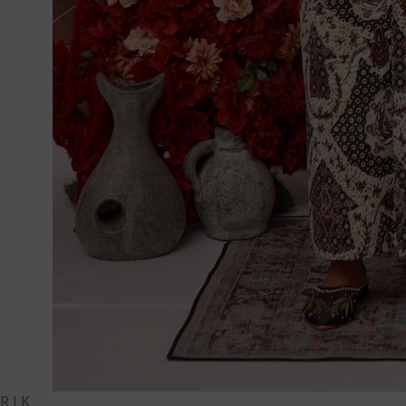
R | K