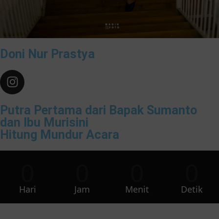
Doni Nur Prastya
Putra Pertama dari Bapak Sumanto
dan Ibu Murisini
Hitung Mundur Acara
0
0
0
0
Hari
Jam
Menit
Detik