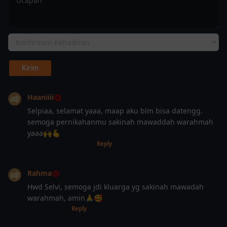
Haaniiii
Selpiaa, selamat yaaa, maap aku blm bisa datengg.
semoga pernikahanmu sakinah mawaddah warahmah
yaaa🙌🫰
9 bulan, 4 minggu lalu
Reply
Rahma
Hwd Selvi, semoga jdi kluarga yg sakinah mawadah
warahmah, amin🙏🥰
10 bulan lalu
Reply