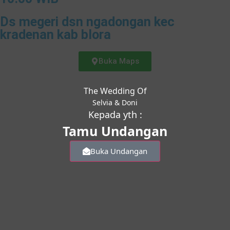
Ds megeri dsn ngadongan kec
kradenan kab blora
Buka Maps
The Wedding Of
Selvia & Doni
Kepada yth :
Tamu Undangan
Buka Undangan