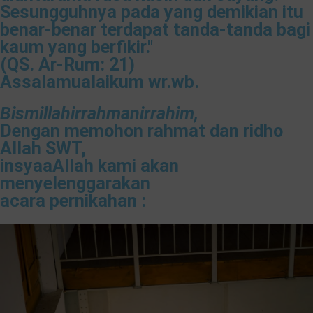
Sesungguhnya pada yang demikian itu
benar-benar terdapat tanda-tanda bagi
kaum yang berfikir."
(QS. Ar-Rum: 21)
Assalamualaikum wr.wb.
Bismillahirrahmanirrahim​,
Dengan memohon rahmat dan ridho
Allah SWT,
insyaaAllah kami akan
menyelenggarakan
acara pernikahan :