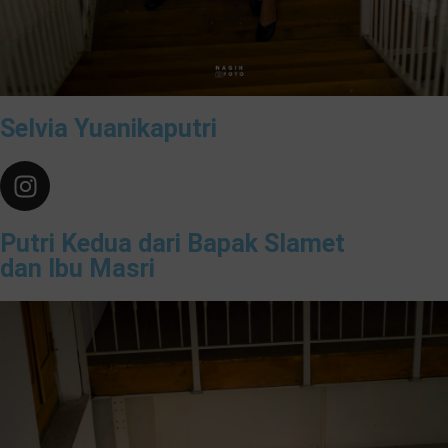
Selvia Yuanikaputri
Putri Kedua dari Bapak Slamet
dan Ibu Masri