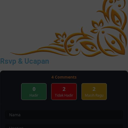
Rsvp & Ucapan
4
Comments
0
2
2
Hadir
Tidak Hadir
Masih Ragu