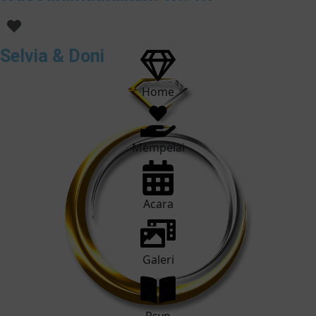
Selvia & Doni
Home
Mempelai
Acara
Galeri