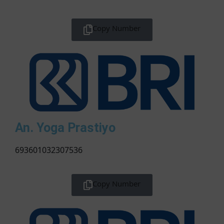
Copy Number
An. Yoga Prastiyo
693601032307536
Copy Number