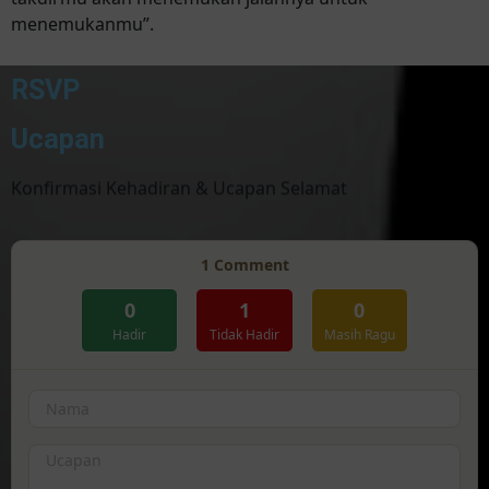
menemukanmu”.
RSVP
Ucapan
Konfirmasi Kehadiran & Ucapan Selamat
1
Comment
0
1
0
Hadir
Tidak Hadir
Masih Ragu