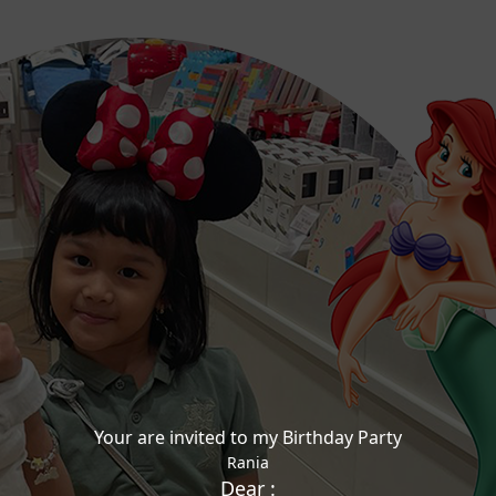
Your are invited to my Birthday Party
Rania
Dear :