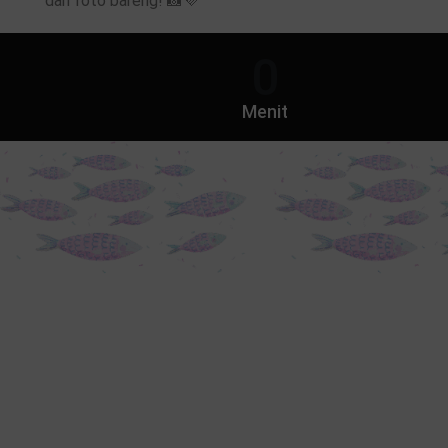
dan foto bareng! 📸💜
0
Menit