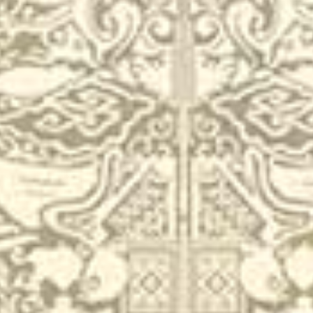
NyawijiIngKatresnan