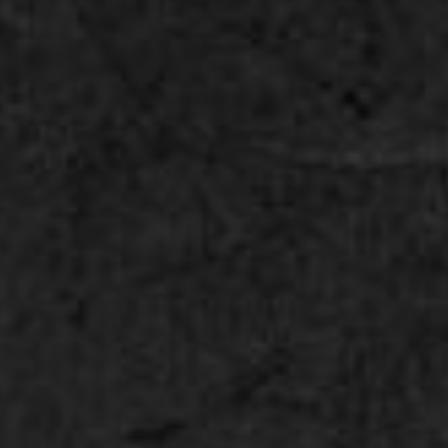
❆
The Wedding Of
Windy & Amin
Kepada yth :
Tamu Undangan
Buka Undangan