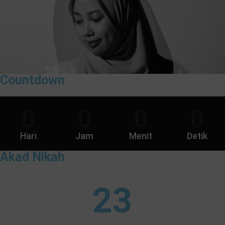
Countdown
0
0
0
0
Hari
Jam
Menit
Detik
Akad Nikah
23