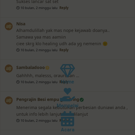
Sukses lancar sat set
10 bulan, 2 minggu lalu
Reply
Nisa
Alhamdulillah yak mas nope kejawab doanya..
Samawa yaa mas aamiin
ciee skrg klo healing udh ada yg nemenin 🙂
10 bulan, 2 minggu lalu
Reply
Sambaladooo
Gahhhh, malesss, oraurusan …
Home
10 bulan, 2 minggu lalu
Reply
Pengrajin Besi empu gandring
Mempelai
Menerima segala kebutuhan perbesian duniawi anda ,
untuk info lebih lanjut bisa dilanjut
10 bulan, 2 minggu lalu
Reply
Acara