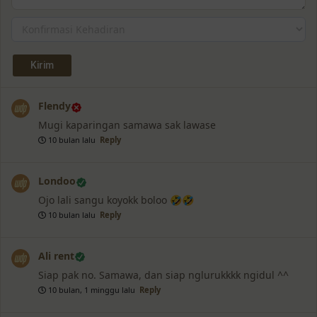
Flendy
Mugi kaparingan samawa sak lawase
10 bulan lalu
Reply
Londoo
Ojo lali sangu koyokk boloo 🤣🤣
10 bulan lalu
Reply
Ali rent
Siap pak no. Samawa, dan siap nglurukkkk ngidul ^^
10 bulan, 1 minggu lalu
Reply