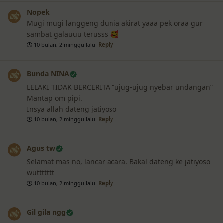
Nopek
Mugi mugi langgeng dunia akirat yaaa pek oraa gur
sambat galauuu terusss 🥰
10 bulan, 2 minggu lalu
Reply
Bunda NINA
LELAKI TIDAK BERCERITA “ujug-ujug nyebar undangan”
Mantap om pipi.
Insya allah dateng jatiyoso
10 bulan, 2 minggu lalu
Reply
Agus tw
Selamat mas no, lancar acara. Bakal dateng ke jatiyoso
wuttttttt
10 bulan, 2 minggu lalu
Reply
Gil gila ngg