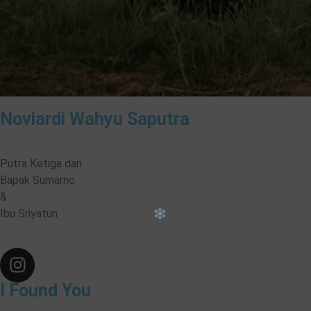
Noviardi Wahyu Saputra
Putra Ketiga dari
Bapak Sumarno
&
Ibu Sriyatun
I Found You