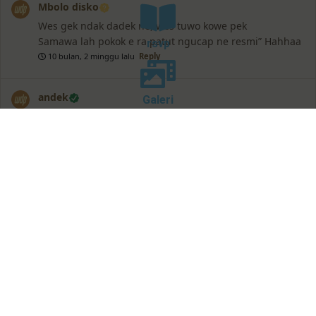
Mbolo disko
Wes gek ndak dadek ne, wes tuwo kowe pek
Samawa lah pokok e ra patut ngucap ne resmi” Hahhaa
rsvp
10 bulan, 2 minggu lalu
Reply
andek
Galeri
selamat yo moas semoga menjadi keluarga sakinah
mawadah warahma
10 bulan, 2 minggu lalu
Reply
Lasman
Siap menerima segala jenis domino dan remi
10 bulan, 2 minggu lalu
Reply
Jojon
Siap menghancurkan malam
10 bulan, 2 minggu lalu
Reply