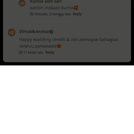
Kurnia asih sari
aamiin makasii kurnii🥰
10 bulan, 2 minggu lalu
Reply
Dimas&annisa
Happy wadding cendill & istri,semogaa bahagiaa
selaluu,samawaaa😍
11 bulan lalu
Reply
Wedding Gift