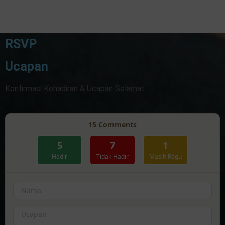
Hari
Jam
Menit
Detik
RSVP
Ucapan
Konfirmasi Kehadiran & Ucapan Selamat
15
Comments
5
7
1
Hadir
Tidak Hadir
Masih Ragu