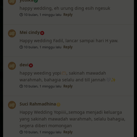
happy wedding, eh urung ding esih ngesuk
10 bulan, 1 minggu lalu
Reply
Mei cindy
Happy wedding Fadil, lancar sampai hari H yaw.
10 bulan, 1 minggu lalu
Reply
devi
happy weeding yopi🫶🏻, sakinah mawadah
warahmah, bahagia selalu and till jannah🤍✨️
10 bulan, 1 minggu lalu
Reply
Suci Rahmadhina
Happy Wedding Yopiiii,,semoga menjadi keluarga
yang sakinah mawadah warahmah, selalu bahagia,
segera diberi momongan
10 bulan, 1 minggu lalu
Reply