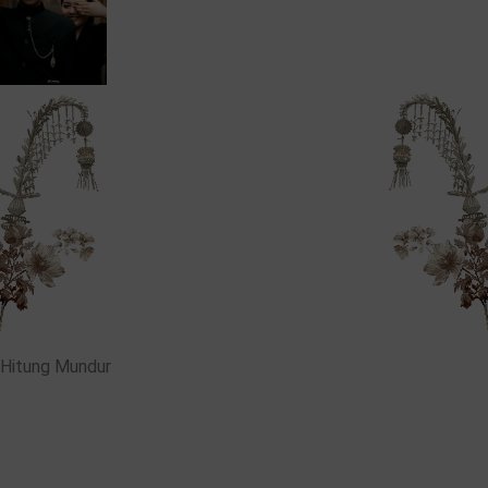
Hitung Mundur
00
00
00
00