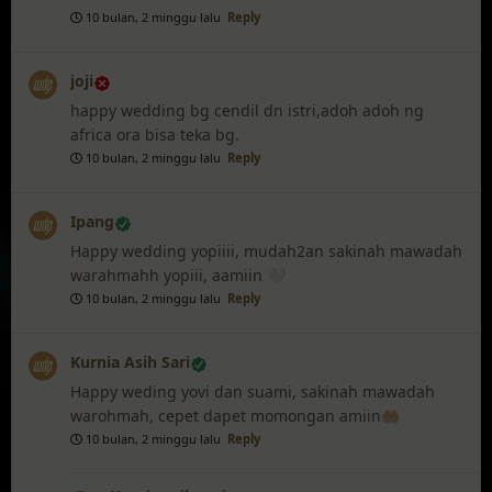
10 bulan, 2 minggu lalu
Reply
joji
happy wedding bg cendil dn istri,adoh adoh ng
africa ora bisa teka bg.
10 bulan, 2 minggu lalu
Reply
Ipang
Happy wedding yopiiii, mudah2an sakinah mawadah
warahmahh yopiii, aamiin 🤍
10 bulan, 2 minggu lalu
Reply
Kurnia Asih Sari
Happy weding yovi dan suami, sakinah mawadah
warohmah, cepet dapet momongan amiin🤲🏼
10 bulan, 2 minggu lalu
Reply