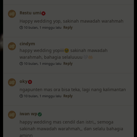
Restu umi
Happy wedding yop, sakinah mawadah warahmah
10 bulan, 1 minggu lalu
Reply
cindym
happy wedding yopiii🥹 sakinah mawadah
warahmah, bahagia selaluuuu🤍🤲🏻
10 bulan, 1 minggu lalu
Reply
oky
ngapunten mas ora bisa teka, lagi nang kalimantan
10 bulan, 1 minggu lalu
Reply
iwan wp
happy wedding mas cendil dan istri,, semoga
sakinah mawadah warahmah,, dan selalu bahagia
aminn