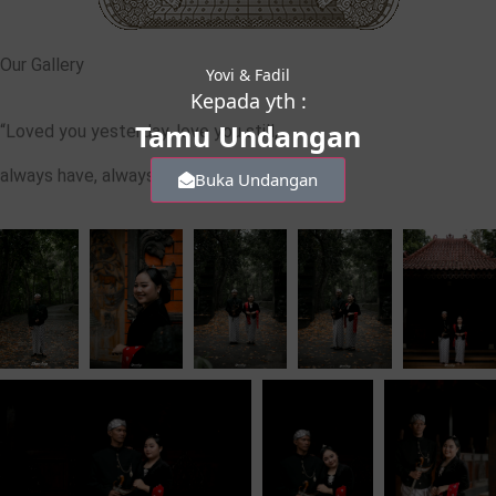
Our Gallery
Yovi & Fadil
Kepada yth :
Tamu Undangan
“Loved you yesterday, love you still,
always have, always will.”
Buka Undangan