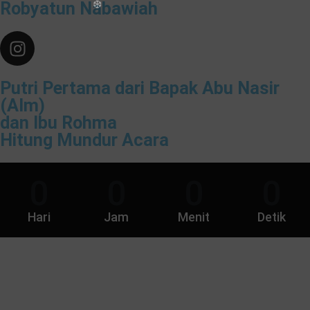
Robyatun Nabawiah
Putri Pertama dari Bapak Abu Nasir
(Alm)
dan Ibu Rohma
Hitung Mundur Acara
0
0
0
0
Hari
Jam
Menit
Detik