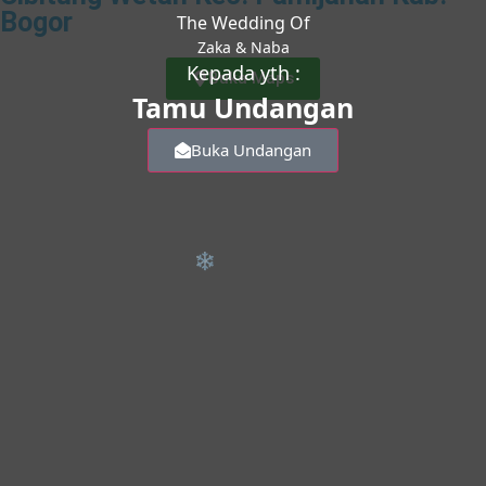
Bogor
The Wedding Of
Zaka & Naba
Kepada yth :
Buka Maps
Tamu Undangan
Buka Undangan