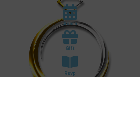
Acara
Gift
Rsvp
Design By Website Invitation