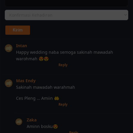
Intan
Happy wedding naba semoga sakinah mawadah
warohmah 😍😍
10 bulan, 1 minggu lalu
Reply
Mas Endy
Sakinah mawadah warahmah
Ces Pleng … Amiin 🤲
10 bulan, 1 minggu lalu
Reply
Zaka
Aminn bosku😍
10 bulan, 1 minggu lalu
Reply