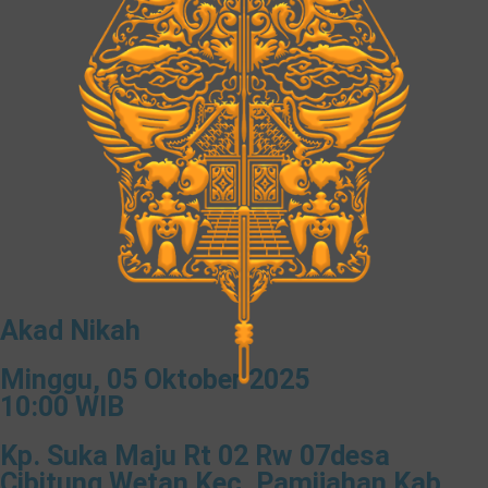
Akad Nikah
Minggu, 05 Oktober 2025
10:00 WIB
Kp. Suka Maju Rt 02 Rw 07desa
Cibitung Wetan Kec. Pamijahan Kab.