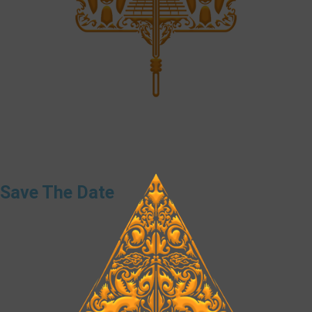
❆
Save The Date